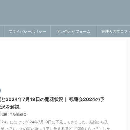
プライバシーポリシー
問い合わせフォーム
管理人のプロフ
2024年7月19日の開花状況｜ 観蓮会2024の予
状況を解説
三渓園
,
早朝観蓮会
24」にむけて2024年7月19日に下見してきました。結論から先
早いです。あの広い蓮エリアに数えるほど（10輪くらい？）しか