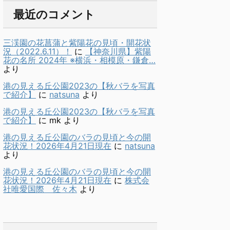
最近のコメント
三渓園の花菖蒲と紫陽花の見頃・開花状
況（2022.6.11）！
に
【神奈川県】紫陽
花の名所 2024年 ※横浜・相模原・鎌倉…
より
港の見える丘公園2023の【秋バラを写真
で紹介】
に
natsuna
より
港の見える丘公園2023の【秋バラを写真
で紹介】
に
mk
より
港の見える丘公園のバラの見頃と今の開
花状況！2026年4月21日現在
に
natsuna
より
港の見える丘公園のバラの見頃と今の開
花状況！2026年4月21日現在
に
株式会
社唯愛国際 佐々木
より