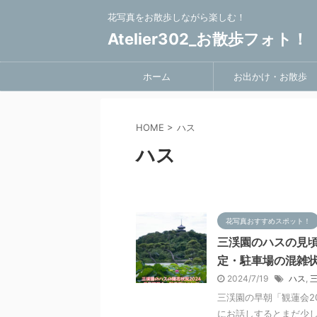
花写真をお散歩しながら楽しむ！
Atelier302_お散歩フォト！
ホーム
お出かけ・お散歩
HOME
>
ハス
ハス
花写真おすすめスポット！
三渓園のハスの見頃と
定・駐車場の混雑
2024/7/19
ハス
,
三渓園の早朝「観蓮会20
にお話しするとまだ少し