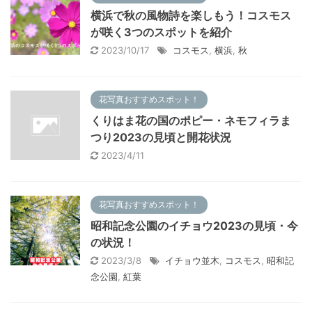
横浜で秋の風物詩を楽しもう！コスモス
が咲く3つのスポットを紹介
2023/10/17
コスモス
,
横浜
,
秋
花写真おすすめスポット！
くりはま花の国のポピー・ネモフィラま
つり2023の見頃と開花状況
2023/4/11
花写真おすすめスポット！
昭和記念公園のイチョウ2023の見頃・今
の状況！
2023/3/8
イチョウ並木
,
コスモス
,
昭和記
念公園
,
紅葉