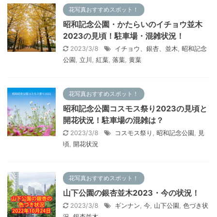
花写真おすすめスポット！
昭和記念公園・かたらいのイチョウ並木
2023の見頃！駐車場・混雑状況！
2023/3/8
イチョウ、銀杏、並木
,
昭和記念
公園
,
立川
,
紅葉
,
落葉
,
黄葉
花写真おすすめスポット！
昭和記念公園コスモス祭り2023の見頃と
開花状況！駐車場の混雑は？
2023/3/8
コスモス祭り
,
昭和記念公園
,
見
頃
,
開花状況
花写真おすすめスポット！
山下公園の銀杏並木2023・今の状況！
2023/3/8
ギンナン
,
今
,
山下公園
,
色づき状
況
,
銀杏並木