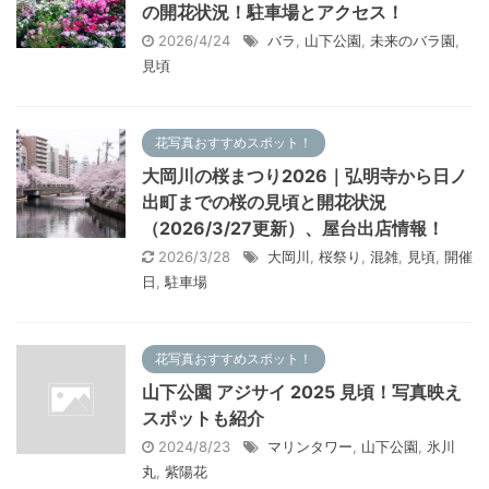
の開花状況！駐車場とアクセス！
2026/4/24
バラ
,
山下公園
,
未来のバラ園
,
見頃
花写真おすすめスポット！
大岡川の桜まつり2026｜弘明寺から日ノ
出町までの桜の見頃と開花状況
（2026/3/27更新）、屋台出店情報！
2026/3/28
大岡川
,
桜祭り
,
混雑
,
見頃
,
開催
日
,
駐車場
花写真おすすめスポット！
山下公園 アジサイ 2025 見頃！写真映え
スポットも紹介
2024/8/23
マリンタワー
,
山下公園
,
氷川
丸
,
紫陽花