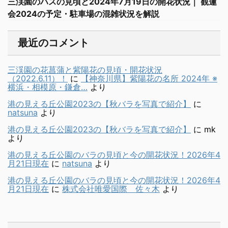
三渓園のハスの見頃と2024年7月19日の開花状況｜ 観蓮
会2024の予定・駐車場の混雑状況を解説
最近のコメント
三渓園の花菖蒲と紫陽花の見頃・開花状況
（2022.6.11）！
に
【神奈川県】紫陽花の名所 2024年 ※
横浜・相模原・鎌倉…
より
港の見える丘公園2023の【秋バラを写真で紹介】
に
natsuna
より
港の見える丘公園2023の【秋バラを写真で紹介】
に
mk
より
港の見える丘公園のバラの見頃と今の開花状況！2026年4
月21日現在
に
natsuna
より
港の見える丘公園のバラの見頃と今の開花状況！2026年4
月21日現在
に
株式会社唯愛国際 佐々木
より