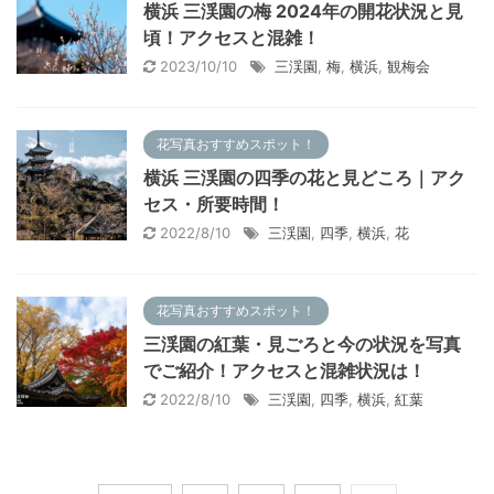
横浜 三渓園の梅 2024年の開花状況と見
頃！アクセスと混雑！
2023/10/10
三渓園
,
梅
,
横浜
,
観梅会
花写真おすすめスポット！
横浜 三渓園の四季の花と見どころ｜アク
セス・所要時間！
2022/8/10
三渓園
,
四季
,
横浜
,
花
花写真おすすめスポット！
三渓園の紅葉・見ごろと今の状況を写真
でご紹介！アクセスと混雑状況は！
2022/8/10
三渓園
,
四季
,
横浜
,
紅葉