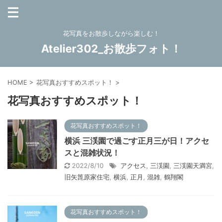
花写真をお散歩しながら楽しむ！
Atelier302_お散歩フォト！
HOME
>
花写真おすすめスポット！
>
花写真おすすめスポット！
花写真おすすめスポット！
横浜 三渓園で過ごす正月三が日！アクセ
スと混雑状況！
2022/8/10
アクセス
,
三渓園
,
三渓園天満宮
,
旧矢箆原家住宅
,
横浜
,
正月
,
混雑
,
鶴翔閣
花写真おすすめスポット！